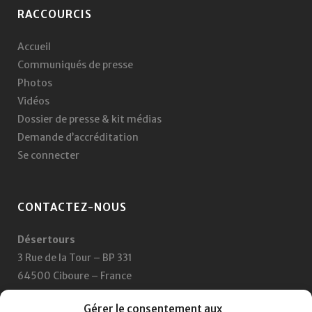
RACCOURCIS
Accueil
Communiqués de presse
Photos
Vidéos
Dossier de presse & kit médias
Demande d’accréditation
Se connecter
CONTACTEZ-NOUS
Désertours
3 Rue de la Tour – BP 331
64500 Ciboure – France
+33 5 59 47 47 47
Gérer le consentement aux