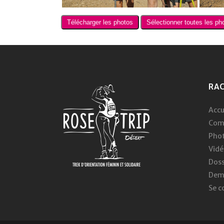
RA
Accu
Com
Pho
Vidé
Doss
Dema
Se c