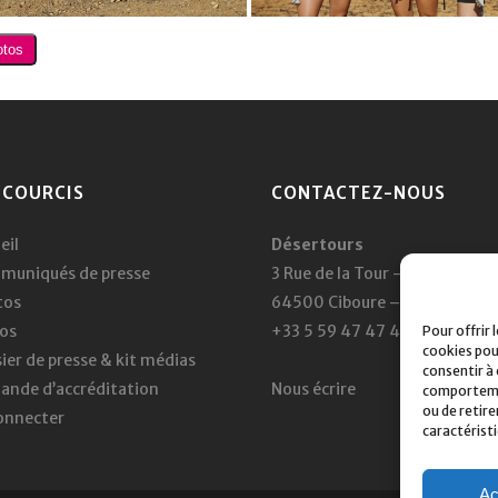
CCOURCIS
CONTACTEZ-NOUS
eil
Désertours
muniqués de presse
3 Rue de la Tour – BP 331
tos
64500 Ciboure – France
os
+33 5 59 47 47 47
Pour offrir 
cookies pou
ier de presse & kit médias
consentir à
nde d’accréditation
Nous écrire
comportement
ou de retir
onnecter
caractérist
Ac