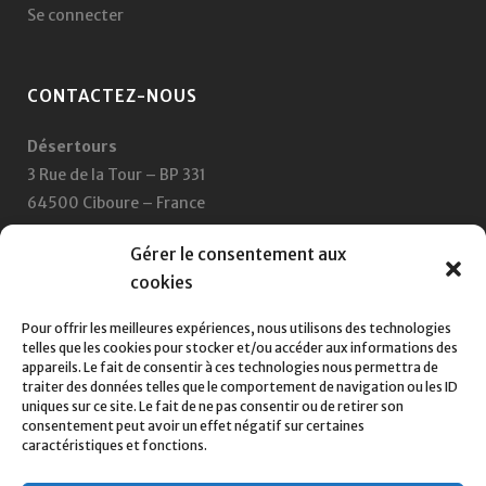
Se connecter
CONTACTEZ-NOUS
Désertours
3 Rue de la Tour – BP 331
64500 Ciboure – France
+33 5 59 47 47 47
Gérer le consentement aux
cookies
Nous écrire
Pour offrir les meilleures expériences, nous utilisons des technologies
telles que les cookies pour stocker et/ou accéder aux informations des
SUIVEZ-NOUS SUR :
appareils. Le fait de consentir à ces technologies nous permettra de
traiter des données telles que le comportement de navigation ou les ID
uniques sur ce site. Le fait de ne pas consentir ou de retirer son
consentement peut avoir un effet négatif sur certaines
caractéristiques et fonctions.