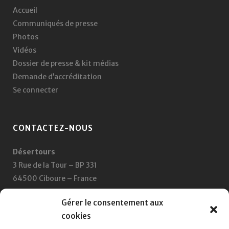
Accueil
Communiqués de presse
Photos
Vidéos
Dossier de presse & kit médias
Demande d’accréditation
Se connecter
CONTACTEZ-NOUS
Désertours
3 Rue de la Tour – BP 331
64500 Ciboure – France
+33 5 59 47 47 47
Gérer le consentement aux
cookies
Nous écrire