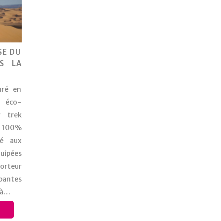
SE DU
S LA
uré en
 éco-
r trek
n 100%
sé aux
quipées
orteur
pantes
, à…