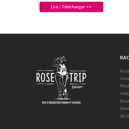
Lire / Télécharger >>
RA
Accu
Com
Pho
Vidé
Doss
Dema
Se c