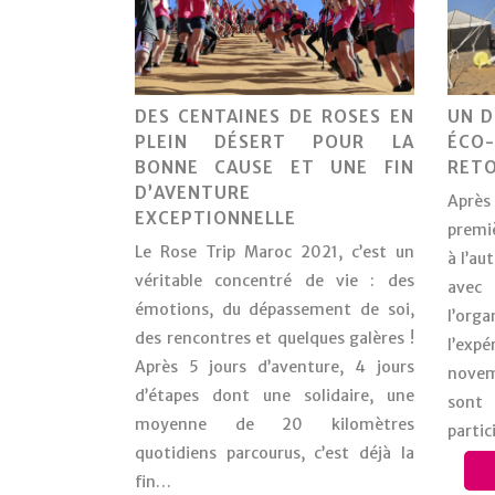
DES CENTAINES DE ROSES EN
UN D
PLEIN DÉSERT POUR LA
ÉCO-
BONNE CAUSE ET UNE FIN
RETO
D’AVENTURE
Aprè
EXCEPTIONNELLE
premiè
Le Rose Trip Maroc 2021, c’est un
à l’au
véritable concentré de vie : des
avec
émotions, du dépassement de soi,
l’or
des rencontres et quelques galères !
l’exp
Après 5 jours d’aventure, 4 jours
novem
d’étapes dont une solidaire, une
sont
moyenne de 20 kilomètres
partic
quotidiens parcourus, c’est déjà la
fin…