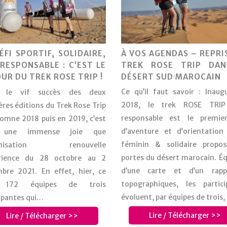
À VOS AGENDAS – REPRI
ÉFI SPORTIF, SOLIDAIRE,
TREK ROSE TRIP DAN
RESPONSABLE : C’EST LE
DÉSERT SUD MAROCAIN
UR DU TREK ROSE TRIP !
Ce qu’il faut savoir : Inaug
s le vif succès des deux
2018, le trek ROSE TRIP
res éditions du Trek Rose Trip
responsable est le premie
tomne 2018 puis en 2019, c’est
d’aventure et d’orientatio
 une immense joie que
féminin & solidaire propo
ganisation renouvelle
portes du désert marocain. É
érience du 28 octobre au 2
d’une carte et d’un rapp
bre 2021. En effet, hier, ce
topographiques, les partici
 172 équipes de trois
évoluent, par équipes de trois
ipantes qui…
Lire / Télécharger >>
Lire / Télécharger >>