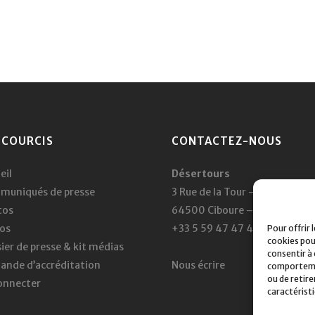
CCOURCIS
CONTACTEZ-NOUS
eil
Désertours
muniqués de presse
3 Rue de la Tour – BP 331
tos
64500 Ciboure – France
os
+33 5 59 47 47 47
Pour offrir 
cookies pou
ier de presse & kit médias
consentir à
nde d’accréditation
Nous écrire
comportement
ou de retir
onnecter
caractérist