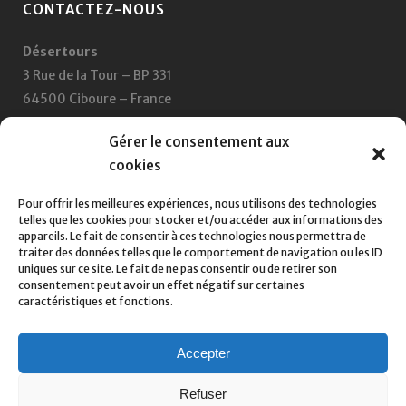
CONTACTEZ-NOUS
Désertours
3 Rue de la Tour – BP 331
64500 Ciboure – France
+33 5 59 47 47 47
Gérer le consentement aux
cookies
Nous écrire
Pour offrir les meilleures expériences, nous utilisons des technologies
telles que les cookies pour stocker et/ou accéder aux informations des
SUIVEZ-NOUS SUR :
appareils. Le fait de consentir à ces technologies nous permettra de
traiter des données telles que le comportement de navigation ou les ID
uniques sur ce site. Le fait de ne pas consentir ou de retirer son
consentement peut avoir un effet négatif sur certaines
caractéristiques et fonctions.
Accepter
Rose Trip est une marque déposée de
Désertours
– Tous droits réservés,
Refuser