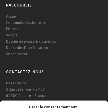
RACCOURCIS
Accueil
Communiqués de presse
Photos
Vidéos
Dossier de presse & kit médias
Demande d’accréditation
Se connecter
CONTACTEZ-NOUS
Désertours
3 Rue de la Tour – BP 331
64500 Ciboure – France
+33 5 59 47 47 47
Gérer le consentement aux