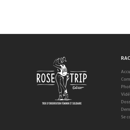
RA
Accu
Com
Pho
Vidé
Doss
Dema
Se c