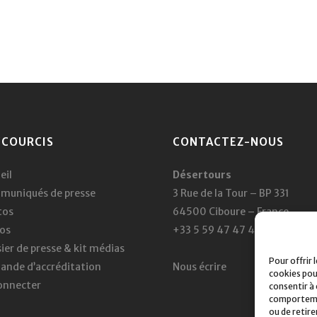
CCOURCIS
CONTACTEZ-NOUS
eil
Désertours
muniqués de presse
3 Rue de la Tour – BP 331
tos
64500 Ciboure – France
os
+33 5 59 47 47 47
ier de presse & kit médias
Pour offrir 
nde d’accréditation
Nous écrire
cookies pou
onnecter
consentir à
comportement
ou de retir