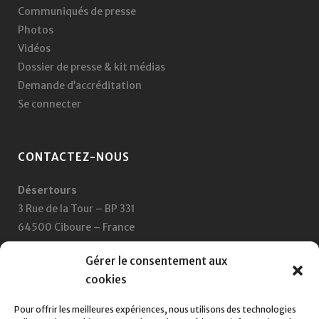
Communiqués de presse
Photos
Vidéos
Dossier de presse & kit médias
Demande d’accréditation
Se connecter
CONTACTEZ-NOUS
Désertours
3 Rue de la Tour – BP 331
64500 Ciboure – France
+33 5 59 47 47 47
Gérer le consentement aux
cookies
Nous écrire
Pour offrir les meilleures expériences, nous utilisons des technologies