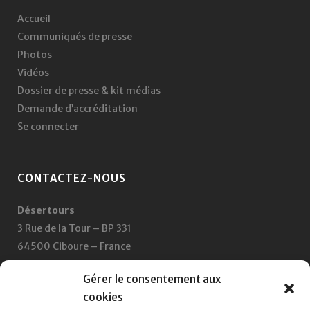
Accueil
Communiqués de presse
Photos
Vidéos
Dossier de presse & kit médias
Demande d’accréditation
Se connecter
CONTACTEZ-NOUS
Désertours
3 Rue de la Tour – BP 331
64500 Ciboure – France
+33 5 59 47 47 47
Gérer le consentement aux
cookies
Nous écrire