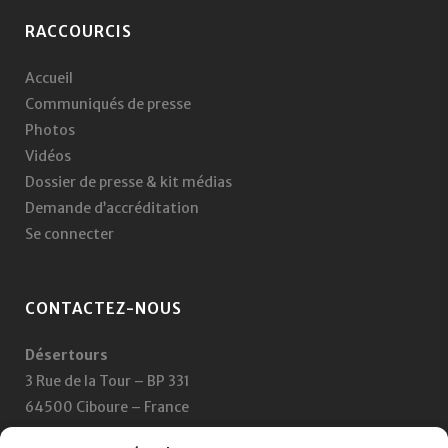
RACCOURCIS
Accueil
Communiqués de presse
Photos
Vidéos
Dossier de presse & kit médias
Demande d’accréditation
Se connecter
CONTACTEZ-NOUS
Désertours
3 Rue de la Tour – BP 331
64500 Ciboure – France
+33 5 59 47 47 47